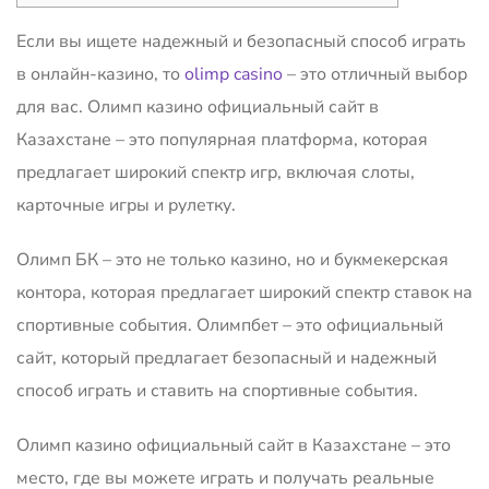
Если вы ищете надежный и безопасный способ играть
в онлайн-казино, то
olimp casino
– это отличный выбор
для вас. Олимп казино официальный сайт в
Казахстане – это популярная платформа, которая
предлагает широкий спектр игр, включая слоты,
карточные игры и рулетку.
Олимп БК – это не только казино, но и букмекерская
контора, которая предлагает широкий спектр ставок на
спортивные события. Олимпбет – это официальный
сайт, который предлагает безопасный и надежный
способ играть и ставить на спортивные события.
Олимп казино официальный сайт в Казахстане – это
место, где вы можете играть и получать реальные